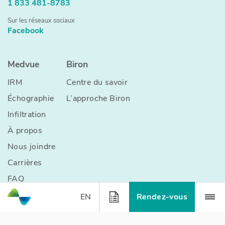
1 833 481-8783
Sur les réseaux sociaux
Facebook
Medvue
Biron
IRM
Centre du savoir
Échographie
L’approche Biron
Infiltration
À propos
Nous joindre
Carrières
FAQ
EN
Rendez-vous
Ordonnance
Modalités d’utilisation du site web
Politique de vie
privée
2026 Biron Groupe Santé. Tous droits réservés.