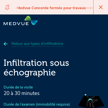
Clinique Medvue Concorde fermée pour travaux – réouvertur
Cliniqu
Passer
Passer
Passer
à
au
au
la
contenu
pied
navigation
principal
de
page
Retour aux types d’infiltrations
Infiltration sous
échographie
Durée de la visite
20 à 30 minutes
Durée de l’examen (immobilité requise)