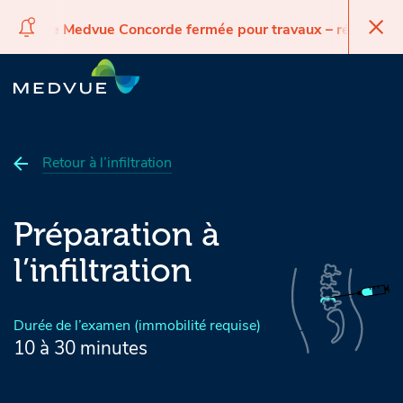
Clinique Medvue Concorde fermée pour travaux – réouvertur
Cliniqu
Passer
Passer
Passer
à
au
au
la
contenu
pied
navigation
principal
de
page
Retour à l’infiltration
Préparation à
l’infiltration
Durée de l’examen (immobilité requise)
10 à 30 minutes