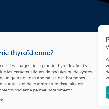
P
hie thyroïdienne?
A
enir des images de la glande thyroïde afin d’y
v
alue les caractéristiques de nodules ou de kystes
d
ule, un goitre ou des anomalies des hormones
v
leur taille et de leur structure tissulaire est
phie thyroïdienne permet notamment :
R
s;