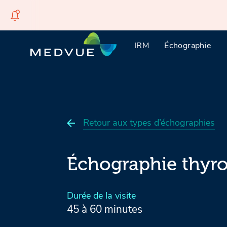
Passer
Passer
Passer
à
au
au
IRM
Échographie
la
contenu
pied
navigation
principal
de
page
Retour aux types d’échographies
Échographie thyr
Durée de la visite
45 à 60 minutes