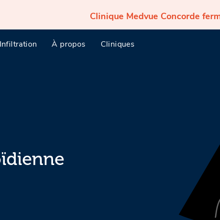
Clinique Medvue Concorde fermée p
Infiltration
À propos
Cliniques
oïdienne